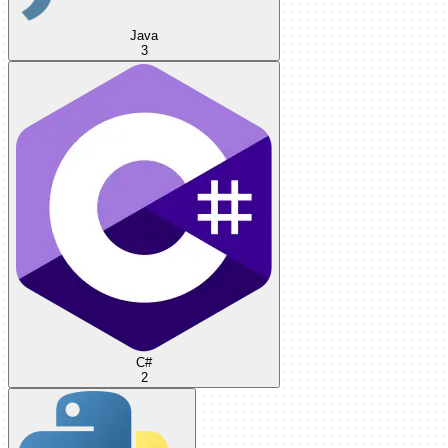
Java
3
C#
2