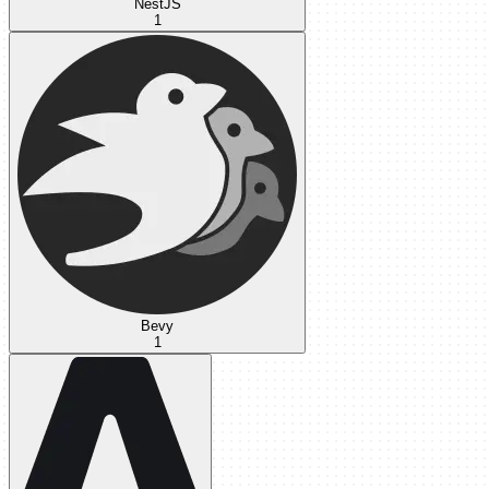
NestJS
1
Bevy
1