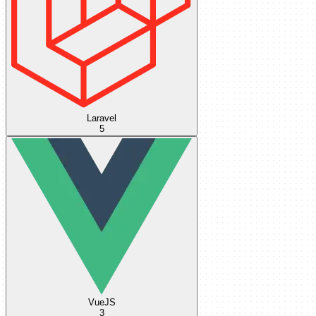
Laravel
5
VueJS
3