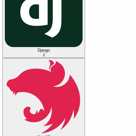
Django
1