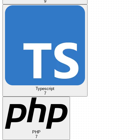
9
Typescript
7
PHP
7