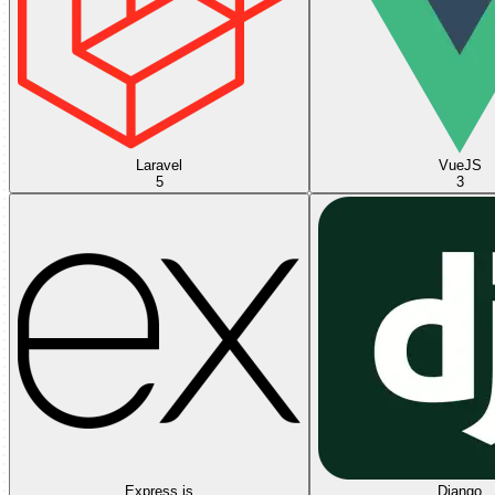
Laravel
VueJS
5
3
Express.js
Django