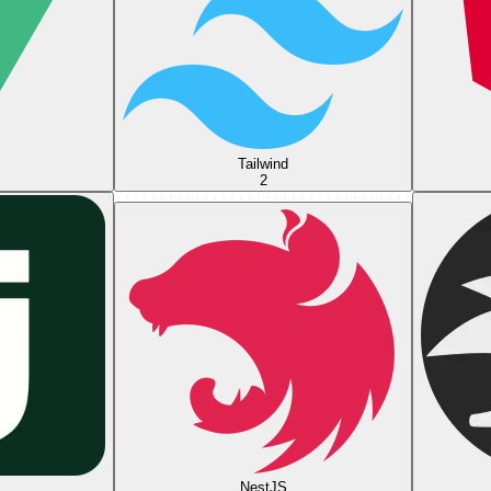
Tailwind
2
NestJS