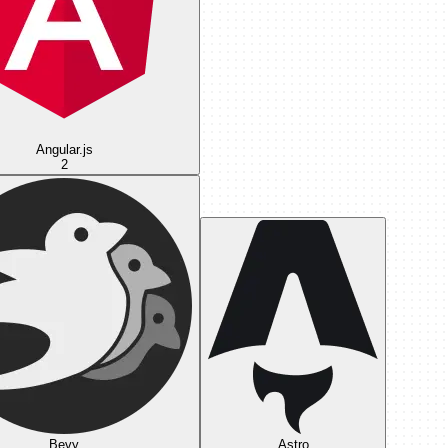
Angular.js
2
Bevy
Astro